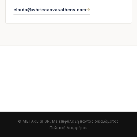
elpida@whitecanvasathens.com
© METAKLISI GR, Με επιφύλαξη παντός δικαιώματος
Πολιτική Απορρήτου